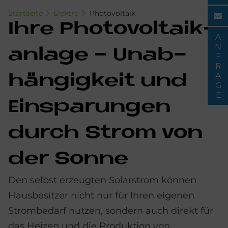
Startseite
Elektro
Photovoltaik
Ihre Pho­to­vol­ta­ik­
ANFRAGE
an­la­ge - Un­ab­
hän­gig­keit und
Ein­spa­run­gen
durch Strom von
der Son­ne
Den selbst erzeugten Solarstrom können
Hausbesitzer nicht nur für Ihren eigenen
Strombedarf nutzen, sondern auch direkt für
das Heizen und die Produktion von