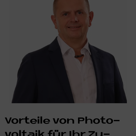
Vor­teile von Pho­to­
vol­ta­ik für Ihr Zu­