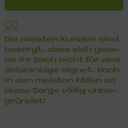
Die mei­sten Kun­den sind
be­sor­gt, dass sich ge­ra­
de ihr Dach nicht für eine
So­lar­an­la­ge eig­net. Doch
in den mei­sten Fäl­len ist
die­se Sor­ge völ­lig un­be­
grün­det!