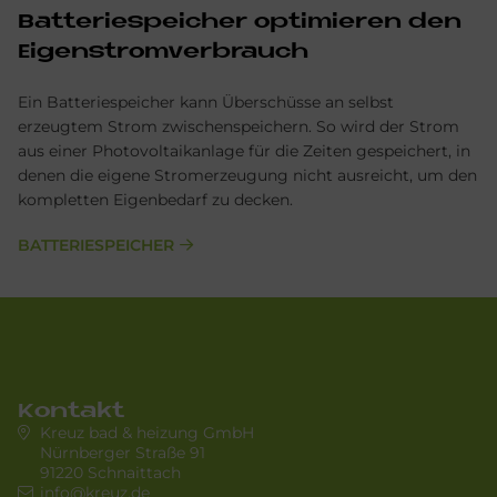
Bat­te­rie­spei­cher op­ti­mie­ren den
Ei­gen­strom­ver­brauch
Ein Batteriespeicher kann Überschüsse an selbst
erzeugtem Strom zwischenspeichern. So wird der Strom
aus einer Photovoltaikanlage für die Zeiten gespeichert, in
denen die eigene Stromerzeugung nicht ausreicht, um den
kompletten Eigenbedarf zu decken.
BATTERIESPEICHER
Kontakt
Kreuz bad & heizung GmbH
Nürnberger Straße 91
91220 Schnaittach
info@kreuz.de