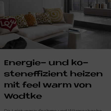
En­er­gie- und ko­
sten­ef­fi­zi­ent hei­zen
mit feel warm von
Wodtke
Da Leistungsaufnahme und Wärmeabgabe