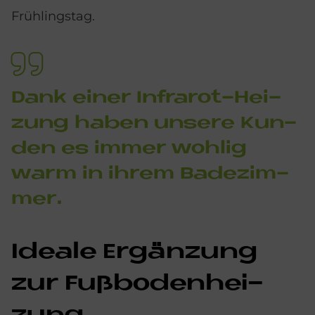
Frühlingstag.
Dank ei­ner In­fra­rot-Hei­
zung ha­ben un­se­re Kun­
den es im­mer woh­lig
warm in ih­rem Ba­de­zim­
mer.
Idea­le Er­gän­zung
zur Fuß­bo­den­hei­