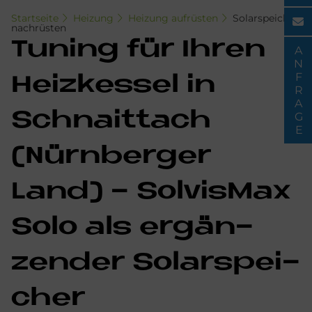
Startseite
Heizung
Heizung aufrüsten
Solarspeicher
nachrüsten
Tu­n­ing für Ih­ren
ANFRAGE
Heiz­kes­sel in
Schnaittach
(Nürn­ber­ger
Land) - Sol­vis­Max
Solo als er­gän­
zen­der So­lar­spei­
cher