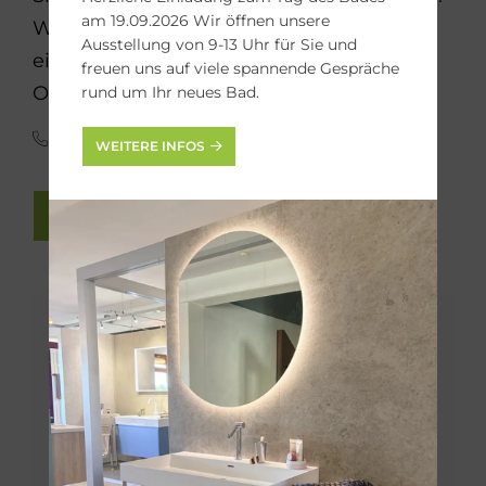
am 19.09.2026 Wir öffnen unsere
Wir beraten Sie gerne. Rufen Sie uns
Ausstellung von 9-13 Uhr für Sie und
einfach an oder schicken Sie uns eine
freuen uns auf viele spannende Gespräche
Online-Anfrage:
rund um Ihr neues Bad.
(09153) 92 92 92
WEITERE INFOS
HEIZUNGS-ANFRAGE