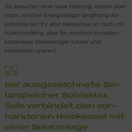
Sie brauchen eine neue Heizung, wissen aber
nicht, welcher Energieträger langfristig der
sicherste ist? Ihr alter Heizkessel ist noch voll
funktionsfähig, aber Sie möchten trotzdem
kostenlose Solarenergie nutzen und
Heizkosten sparen?
Der aus­ge­zeich­ne­te So­
lar­spei­cher Sol­vis­Max
Solo ver­bin­det den vor­
han­de­nen Heiz­kes­sel mit
ei­ner So­lar­an­la­ge