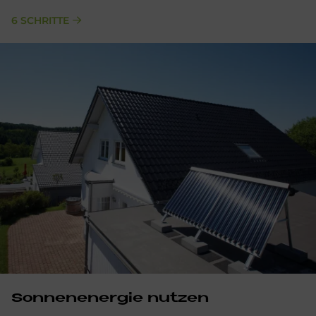
6 SCHRITTE
Son­nen­en­er­gie nut­zen