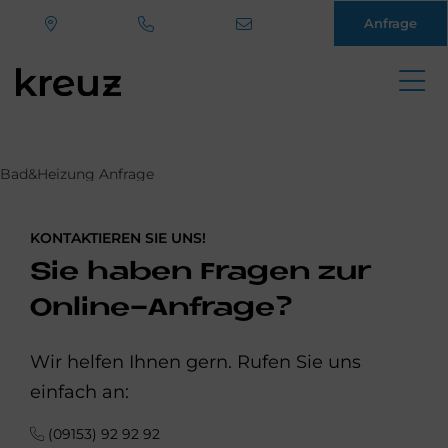
Anfrage
Direkt
zum
Inhalt
Bad&Heizung Anfrage
KONTAKTIEREN SIE UNS!
Sie ha­ben Fra­gen zur
On­line-An­fra­ge?
Wir helfen Ihnen gern. Rufen Sie uns
einfach an:
(09153) 92 92 92