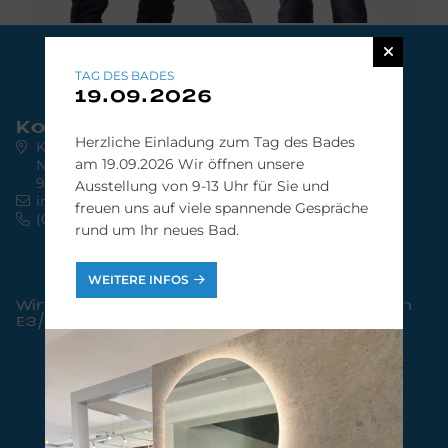
TAG DES BADES
19.09.2026
Kontakt
Herzliche Einladung zum Tag des Bades
Kreuz bad & heizung GmbH
am 19.09.2026 Wir öffnen unsere
Nürnberger Straße 91
91220 Schnaittach
Ausstellung von 9-13 Uhr für Sie und
info@kreuz.de
freuen uns auf viele spannende Gespräche
(09153) 92 92 92
rund um Ihr neues Bad.
WEITERE INFOS
Wir sind zertifizierter Premium-Partner von
E3/DC
Bild