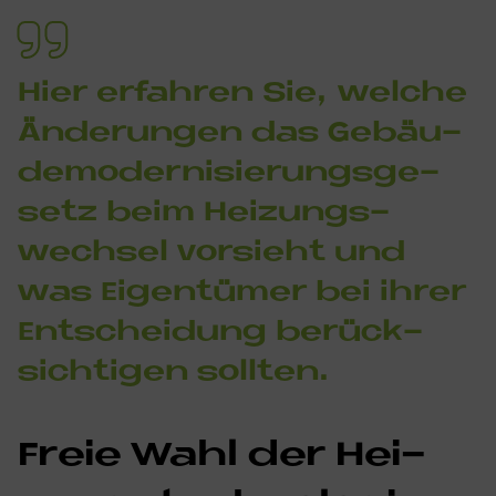
Hier er­fah­ren Sie, wel­che
Än­de­run­gen das Ge­bäu­
de­mo­der­ni­sie­rungs­ge­
se­tz beim Hei­zungs­
wech­sel vor­sieht und
was Ei­gen­tü­mer bei ih­rer
Ent­schei­dung be­rück­
sich­ti­gen soll­ten.
Freie Wahl der Hei­