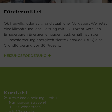
För­der­mit­tel
Ob freiwillig oder aufgrund staatlicher Vorgaben: Wer jetzt
eine klimafreundliche Heizung mit 65 Prozent Anteil an
Erneuerbaren Energien einbauen lässt, erhält nach der
‚Bundesförderung energieeffiziente Gebäude‘ (BEG) eine
Grundförderung von 30 Prozent.
HEIZUNGSFÖRDERUNG
Kontakt
Kreuz bad & heizung GmbH
Nürnberger Straße 91
91220 Schnaittach
info@kreuz.de