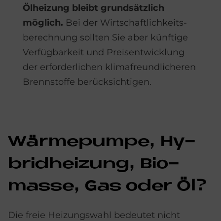
Ölheizung bleibt grundsätzlich
möglich.
Bei der Wirtschaftlichkeits­
berech­nung sollten Sie aber künftige
Verfüg­barkeit und Preis­entwicklung
der erforder­lichen klima­freund­licheren
Brenn­stoffe berücksichtigen.
Wär­me­pum­pe, Hy­
brid­hei­zung, Bio­
mas­se, Gas oder Öl?
Die freie Heizungswahl bedeutet nicht