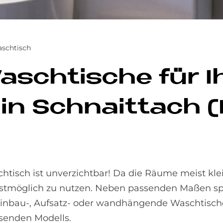
schtisch
 Wasch­ti­sche für
 in Schnaittach (
isch ist unverzichtbar! Da die Räume meist klein
st­möglich zu nutzen. Neben pas­sen­den Maßen sp
 Einbau-, Aufsatz- oder wand­hängen­de Wasch­tisc
ssenden Modells.