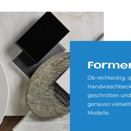
For­m
Ob rechteckig, q
Handwaschbecke
geschnitten und
genauso vielseit
Modelle.