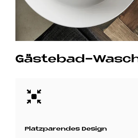
Gä­ste­bad-Wasch­
Bild
Platz­pa­ren­des De­sign