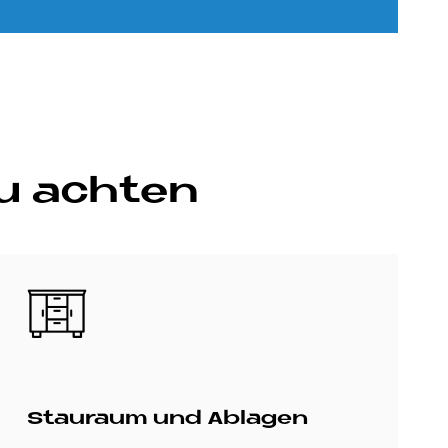
u ach­ten
Bild
Stau­raum und Ab­la­gen