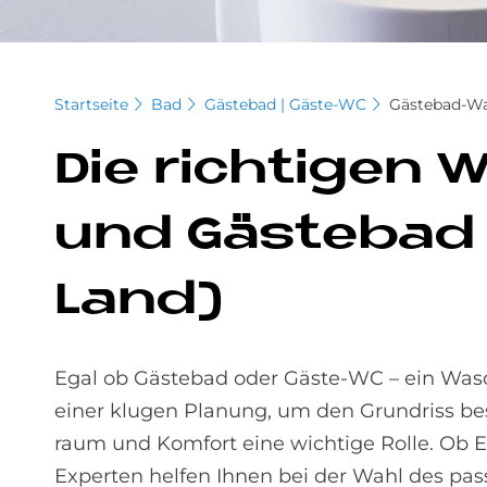
Startseite
Bad
Gästebad | Gäste-WC
Gästebad-Wa
Die rich­ti­gen
und Gä­ste­bad
Land)
Egal ob Gästebad oder Gäste-WC – ein Wascht
einer klugen Planung, um den Grund­riss be
raum und Kom­fort eine wich­tige Rol­le. Ob
Experten hel­fen Ihnen bei der Wahl des pa