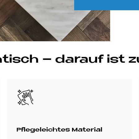
tisch – dar­auf ist z
Bild
Pfle­ge­leich­tes Ma­te­rial