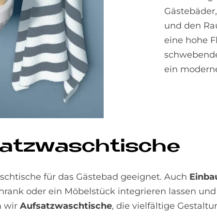
Gästebäder,
und den Rau
eine hohe Fl
schwebende
ein modern
atz­wasch­ti­sche
schtische für das Gästebad geeignet. Auch
Einba
chrank oder ein Möbelstück integrieren lassen und
n wir
Aufsatzwaschtische
, die vielfältige Gestal