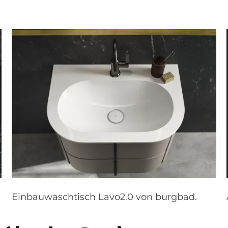
Einbauwaschtisch Lavo2.0 von burgbad.