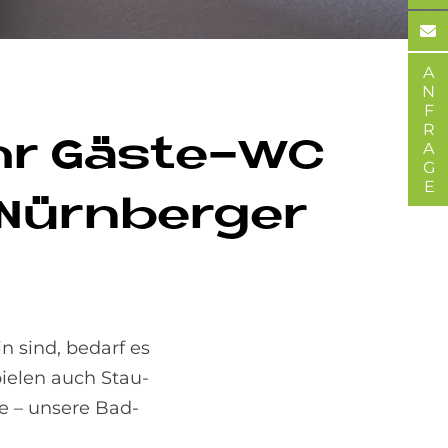
ANFRAGE
 Ihr Gä­ste-WC
Nürn­ber­ger
 sind, be­darf es
ielen auch Stau­
he – unsere Bad-