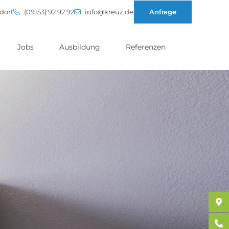
dort
(09153) 92 92 92
info@kreuz.de
Anfrage
Jobs
Ausbildung
Referenzen