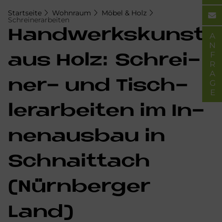
Startseite
Wohnraum
Möbel & Holz
Schreinerarbeiten
Hand­werks­kunst
ANFRAGE
aus Holz: Schrei­
ner- und Tisch­
ler­ar­bei­ten im In­
nen­aus­bau in
Schnaittach
(Nürn­ber­ger
Land)