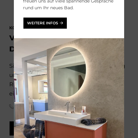
freuen uns auf viele spannende Gespräche
rund um Ihr neues Bad.
WEITERE INFOS
KONTAKTIEREN SIE UNS!
Vom Keller bis zum
Dachboden
Sie möchten Ihr Haus oder Ihre Wohnung
umgestalten? Wir beraten Sie gerne.
Rufen Sie uns an oder schicken Sie uns
eine Online-Anfrage:
(09153) 92 92 92
WOHNRAUM-ANFRAGE