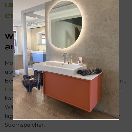
und Warm­was­ser ef­fi­zi­
ent und nach­hal­tig.
Wel­che Kom­bi­na­ti­on ist
am ef­fek­tiv­sten?
Möglich ist eigentlich alles: von Öl und Gas
über
Solarthermie
bis hin zu
Pellets
.
Besonders gut eignet sich als Ergänzung eine
Photovoltaik-Anlage
. Der gewonnene Strom
kann direkt für den Betrieb der
Wärmepumpe genutzt werden oder man
lagert ihn für den späteren Bedarf in einem
Stromspeicher.