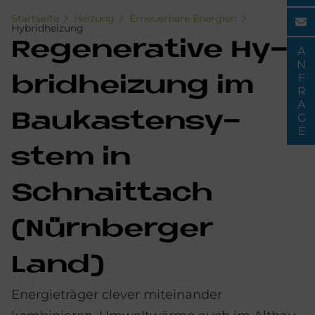
Startseite
Heizung
Erneuerbare Energien
Hybridheizung
Re­ge­ne­ra­ti­ve Hy­
ANFRAGE
brid­hei­zung im
Bau­ka­sten­sy­
stem in
Schnaittach
(Nürn­ber­ger
Land)
Energieträger clever miteinander