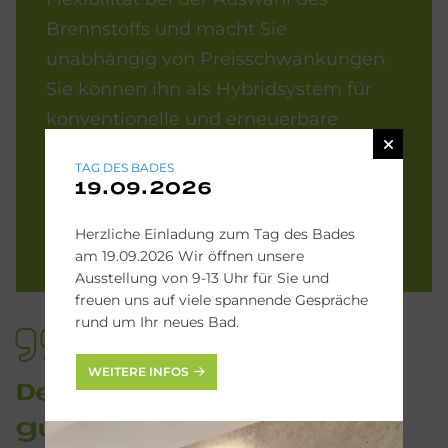
Brennstoffs und macht Sie
unabhängig von Preisschwankungen.
Sie können ihn als Hybridsystem für
konventionelle und erneuerbare
Energien nutzen oder komplett auf
TAG DES BADES
Solar-Technologie umsteigen.
19.09.2026
Herzliche Einladung zum Tag des Bades
SOLVISMAX
am 19.09.2026 Wir öffnen unsere
Ausstellung von 9-13 Uhr für Sie und
freuen uns auf viele spannende Gespräche
rund um Ihr neues Bad.
WEITERE INFOS
Der En­er­gie­ma­na­ger re­
gu­liert Strom, Hei­zung