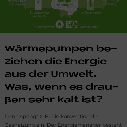
Wär­me­pum­pen be­
zie­hen die En­er­gie
aus der Um­welt.
Was, wenn es drau­
ßen sehr kalt ist?
Dann springt z. B. die konventionelle
Gasheizung ein. Der Energiemanager besteht