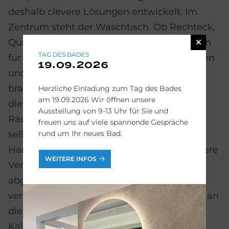
deshalb clevere Lösungen entwickelt. Im
Zentrum steht der Waschtisch. Ob Rechteck,
Quadrat oder Kreis – die Handwaschbecken
TAG DES BADES
für das Gäste-WC sind schmaler geschnitten
19.09.2026
und kleiner im Durchmesser. Mitunter
braucht es unkonventionelle Formen: Über
Herzliche Einladung zum Tag des Bades
am 19.09.2026 Wir öffnen unsere
die Ecke angebracht oder diagonal in den
Ausstellung von 9-13 Uhr für Sie und
Raum weisend, tricksen die Alleskönner
freuen uns auf viele spannende Gespräche
rund um Ihr neues Bad.
selbst Kamin und Sanitärschacht im
Handumdrehen aus. Wer sich für die kleinere
WEITERE INFOS
Version entscheidet, braucht darauf
abgestimmte Armaturen, zum Beispiel mit
verkürztem Auslauf. So spritzt kein Wasser an
die Wand und hinterlässt dort keine
Kalkflecken.