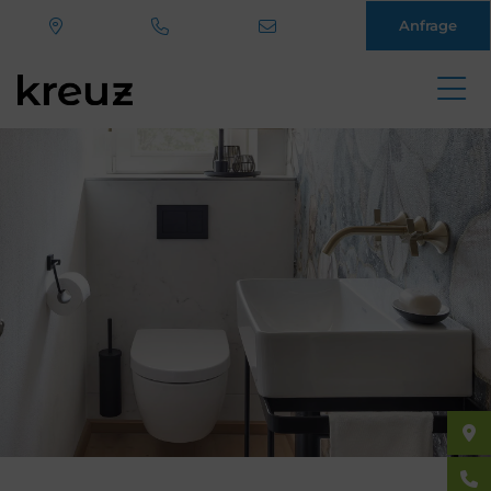
Anfrage
Direkt
zum
Inhalt