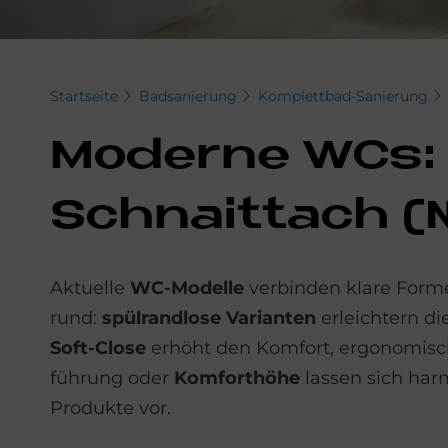
Startseite
Badsanierung
Komplettbad-Sanierung
Mo­der­ne WCs: 
Schnaittach (N
Aktuelle
WC-Modelle
verbinden klare Forme
rund:
spülrandlose Varianten
erleichtern di
Soft-Close
erhöht den Komfort, ergonomische
führung oder
Komforthöhe
lassen sich harm
Produkte vor.