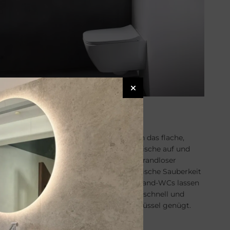
Ge­be­rit Smyle
Die WCs der Serie
Geberit Smyle
greifen das flache,
moderne Design der passenden Waschtische auf und
fügen sich stilvoll ins Bad ein. Dank spülrandloser
Rimfree®
-Technologie bieten sie hygienische Sauberkeit
bei jeder Spülung. Die geschlossenen Wand-WCs lassen
sich mit der cleveren
EFF3
-Befestigung schnell und
werkzeugarm montieren – ein Inbusschlüssel genügt.