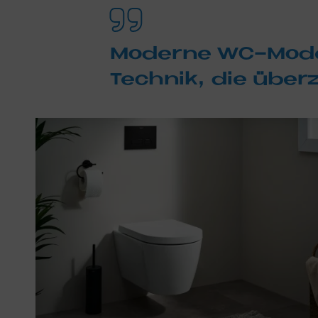
Mo­der­ne WC-Mo­del
Tech­nik, die über­