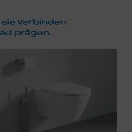
sie ver­bin­den
Bad prä­gen.