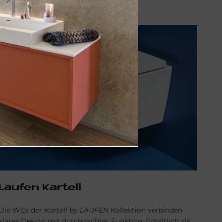
ZUR KOMPLETTEN BAD-SERIE
Lau­fen Kar­tell
Die WCs der
Kartell by LAUFEN
Kollektion verbinden
klares Design mit durchdachter Funktion. Erhältlich als