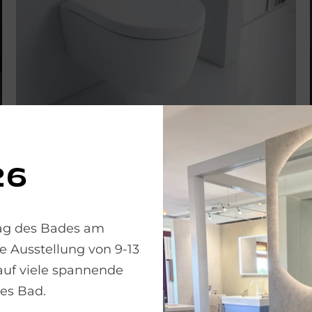
Ge­be­rit iCon
26
Die WCs der Serie
Geberit iCon
sind in runder oder
eckiger Formgebung erhältlich – als wandhängende
oder bodenstehende Variante. Besonders praktisch für
Tag des Bades am
kleine Bäder: das kompakte Wand-WC mit verkürzter
e Ausstellung von 9-13
Ausladung und geschlossener Außenkontur. Die Modelle
überzeugen durch dezentes Design, unsichtbare
 auf viele spannende
Befestigung mit
EFF3
-Technik und hygienische
es Bad.
Rimfree® plus
-Spültechnologie.