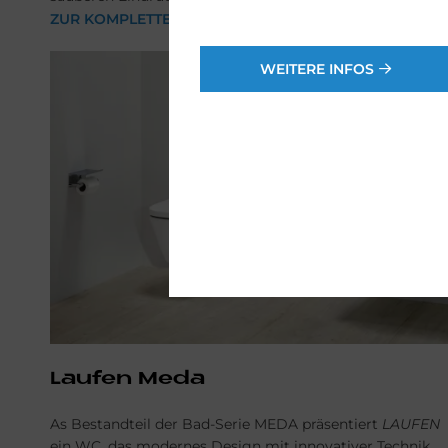
ZUR KOMPLETTEN BAD-SERIE
WEITERE INFOS
Lau­fen Meda
As Bestandteil der Bad-Serie MEDA präsentiert
LAUFEN
ein WC, das modernes Design mit innovativer Technik