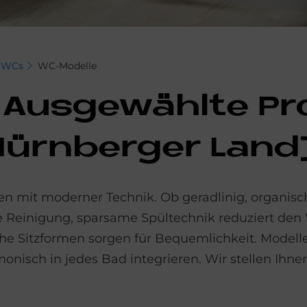
WCs
WC-Modelle
Aus­ge­wähl­te Pro
ürn­ber­ger Land
n mit moderner Technik. Ob geradlinig, organisch
e Reinigung, sparsame Spül­technik reduziert den
 Sitz­formen sorgen für Bequem­lichkeit. Modell
onisch in jedes Bad integrieren. Wir stellen Ihne