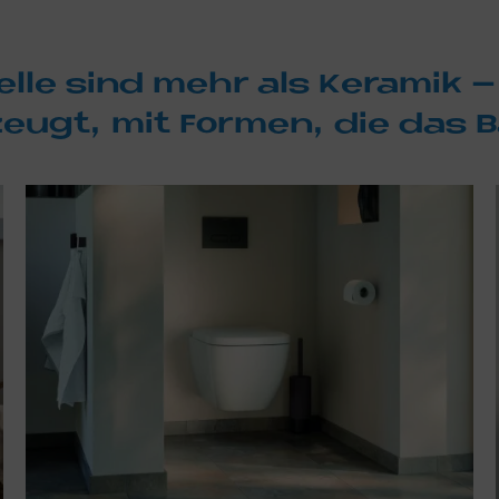
­le sind mehr als Ke­ra­mik – 
zeu­gt, mit For­men, die das 