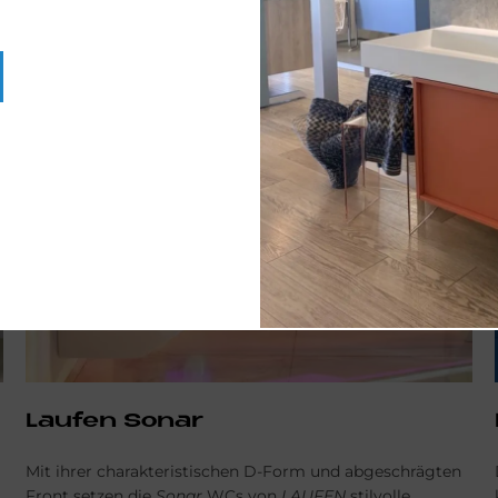
ZUR KOMPLETTEN BAD-SERIE
Lau­fen So­nar
Mit ihrer charakteristischen D-Form und abgeschrägten
Front setzen die
Sonar
WCs von
LAUFEN
stilvolle