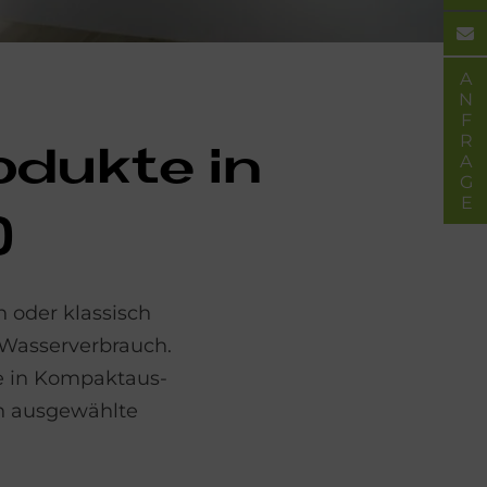
ANFRAGE
­duk­te in
)
 oder klassisch
 Wasser­verbrauch.
e in Kompakt­aus­
n aus­gewählte