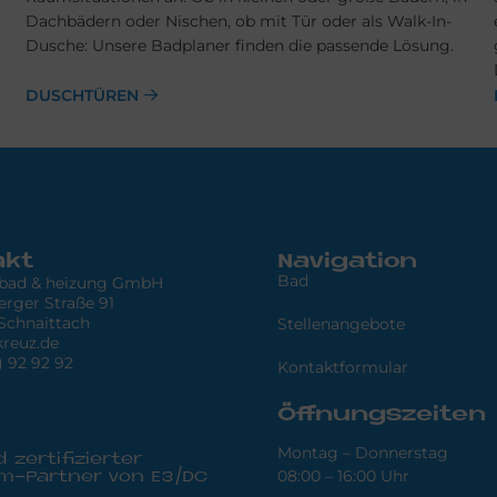
Dach­bädern oder Nischen, ob mit Tür oder als Walk-In-
Dusche: Unsere Bad­planer finden die pas­sende Lösung.
DUSCHTÜREN
akt
Navigation
Bad
 bad & heizung GmbH
rger Straße 91
Schnaittach
Stellenangebote
reuz.de
) 92 92 92
Kontaktformular
Öffnungszeiten
Montag – Donnerstag
d zertifizierter
08:00 – 16:00 Uhr
m-Partner von E3/DC