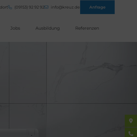
dort
(09153) 92 92 92
info@kreuz.de
Anfrage
Jobs
Ausbildung
Referenzen