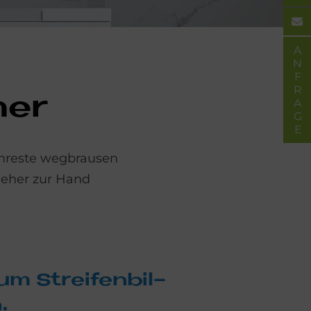
ANFRAGE
mer
enreste wegbrausen
ieher zur Hand
um Strei­fen­bil­
.