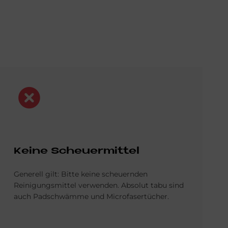
Bild
Kei­ne Scheu­er­mit­tel
Generell gilt: Bitte keine scheuern­den
Reinigungs­mittel verwenden. Absolut tabu sind
auch Pad­schwämme und Micro­fasertücher.