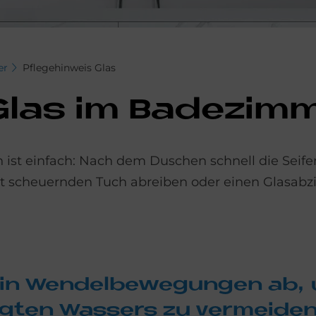
er
Pflegehinweis Glas
Glas im Ba­de­zim­
 ist einfach: Nach dem Duschen schnell die Seif
t scheuernden Tuch abreiben oder einen Glasabz
 in Wen­del­be­we­gun­gen ab, 
­ten Was­sers zu ver­mei­den