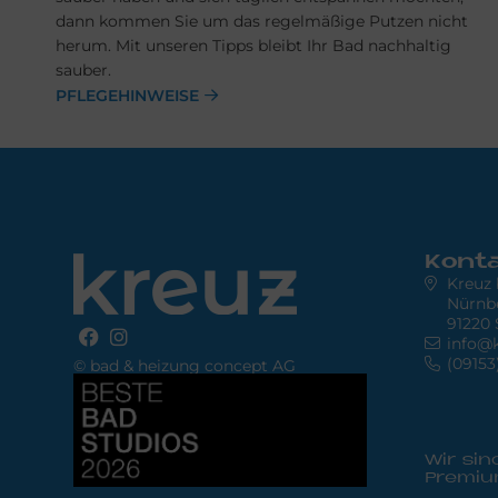
dann kommen Sie um das regelmäßige Putzen nicht
herum. Mit unseren Tipps bleibt Ihr Bad nachhaltig
sauber.
PFLEGEHINWEISE
Kont
Kreuz
Nürnbe
91220 
info@k
(09153
© bad & heizung concept AG
Bild
Wir sin
Premiu