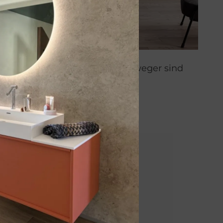
itungen wie ARTCLEAR von Artweger sind
end und pflegeleicht.