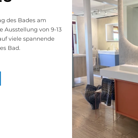
Tag des Bades am
e Ausstellung von 9-13
 auf viele spannende
 mit klarem Wasser ab,
Spezielle Glas-Verarbe
es Bad.
ermeiden.
besonders wasserabweis
en Bad
eren? Wir beraten Sie gern.