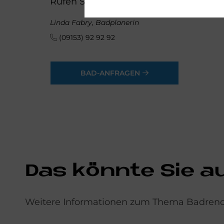
Rufen Sie uns einfach an oder schicke
Linda Fabry, Badplanerin
(09153) 92 92 92
BAD-ANFRAGEN
Das könnte Sie a
Weitere Informationen zum Thema Badrenov