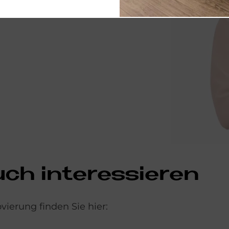
n Sie uns eine Online-Anfrage:
uch interessieren
ierung finden Sie hier: