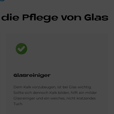
 die Pfle­ge von Glas
Bild
Glas­rei­ni­ger
Dem Kalk vor­zu­beugen, ist bei Glas wichtig.
Sollte sich den­noch Kalk bil­den, hilft ein milder
Glas­reiniger und ein weiches, nicht kratzen­des
Tuch.