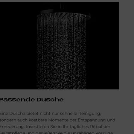
Passende Dusche
Eine Dusche bietet nicht nur schnelle Reinigung,
sondern auch kostbare Momente der Entspannung und
Erneuerung. Investieren Sie in Ihr tägliches Ritual der
Selbstpflege und genießen Sie die unzähligen Vorzüge