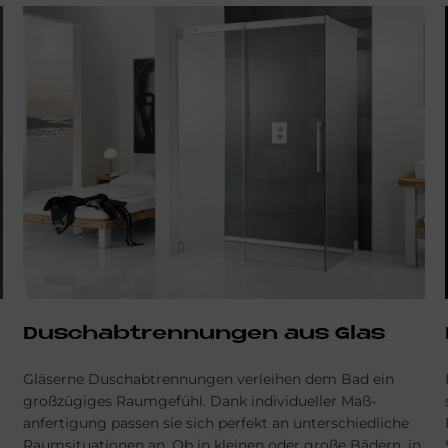
Duschabtrennungen aus Glas
Gläserne Dusch­abtrennungen ver­leihen dem Bad ein
groß­zügiges Raum­gefühl. Dank individueller Maß­
anfertigung pas­sen sie sich perfekt an unter­schiedliche
Raum­situationen an. Ob in kleinen oder große Bädern, in