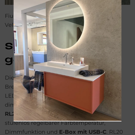
Fiumo 2.0. mit vertikaler Struktur. Front:
Veloursgrau Softmatt, Griff: Weiß matt.
Spie­gel und Spie­
gel­schrän­ke RL20
Die Spiegelschränke sind in verschiedenen
Breiten und Ausführungen verfügbar, mit
LED-Beleuchtung, Steckdosen und
dimmbaren Funktionen. Neu ist die Serie
RL20
mit umlaufendem LED-Lichtband,
stufenlos regelbarer Farbtemperatur,
Dimmfunktion und
E-Box mit USB-C
. RL20