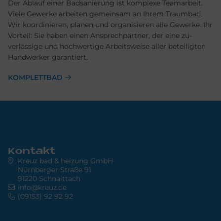
Der Ablauf einer Badsanierung ist komplexe Team­arbeit.
Viele Gewerke arbeiten gemein­sam an Ihrem Traum­bad.
Wir ko­ordinieren, planen und organisieren alle Ge­werke. Ihr
Vor­teil: Sie haben einen Ansprech­partner, der eine zu­
verlässige und hoch­wertige Arbeits­weise aller be­teiligten
Hand­werker garantiert.
KOMPLETTBAD
Kontakt
Kreuz bad & heizung GmbH
Nürnberger Straße 91
91220 Schnaittach
info@kreuz.de
(09153) 92 92 92