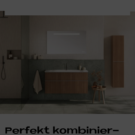
Per­fe­kt kom­bi­nier­