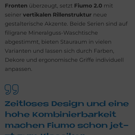
Fronten
überzeugt, setzt
Fiumo 2.0
mit
seiner
vertikalen Rillenstruktur
neue
gestalterische Akzente. Beide Serien sind auf
filigrane Mineralguss-Waschtische
abgestimmt, bieten Stauraum in vielen
Varianten und lassen sich durch Farben,
Dekore und ergonomische Griffe individuell
anpassen.
Zeit­lo­ses De­sign und eine
hohe Kom­bi­nier­bar­keit
ma­chen Fi­umo schon jet­