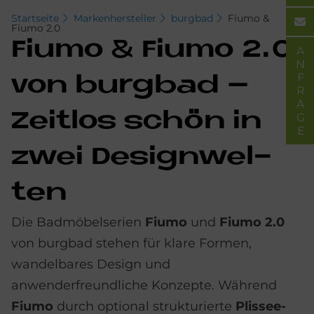
Startseite
Markenhersteller
burgbad
Fiumo &
Fiumo 2.0
Fi­umo & Fi­umo 2.0
ANFRAGE
von burg­bad –
Zeit­los schön in
zwei De­sign­wel­
ten
Die Badmöbelserien
Fiumo
und
Fiumo 2.0
von burgbad stehen für klare Formen,
wandelbares Design und
anwenderfreundliche Konzepte. Während
Fiumo
durch optional strukturierte
Plissee-