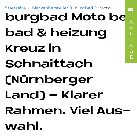
Startseite
Markenhersteller
burgbad
Moto
burg­bad Moto bei
ANFRAGE
bad & hei­zung
Kreuz in
Schnaittach
(Nürn­ber­ger
Land) – Kla­rer
Rah­men. Viel Aus­
wahl.