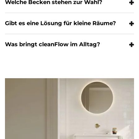
Wel­che Becken ste­hen zur Wahl?
Gibt es eine Lö­sung für klei­ne Räu­me?
Was brin­gt clean­Flow im All­tag?