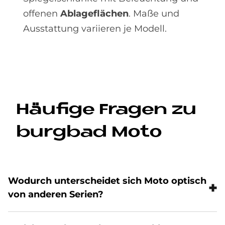
offenen
Ablageflächen
. Maße und
Ausstattung variieren je Modell.
Häu­fi­ge Fra­gen zu
burg­bad Moto
Wo­durch un­ter­schei­det sich Moto op­tisch
von an­de­ren Se­ri­en?