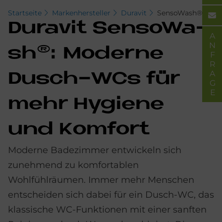
Startseite
Markenhersteller
Duravit
SensoWash®
Du­ra­vit Sen­so­Wa­
ANFRAGE
s­h®: Mo­der­ne
Dusch-WCs für
mehr Hy­gie­ne
und Kom­fort
Moderne Badezimmer entwickeln sich
zunehmend zu komfortablen
Wohlfühlräumen. Immer mehr Menschen
entscheiden sich dabei für ein Dusch-WC, das
klassische WC-Funktionen mit einer sanften