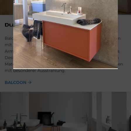
Du­ra­vit Bal­coon
Balcoon von Duravit verbindet architektonische Formen
mit warmen, natürlichen Farben. Keramik, Möbel,
Armaturen und Badewannen greifen ein durchgängiges
Designkonzept aus klarer Geometrie und hochwertigen
Materialien auf und ermöglichen so stilvolle Badlösungen
mit besonderer Ausstrahlung.
BALCOON