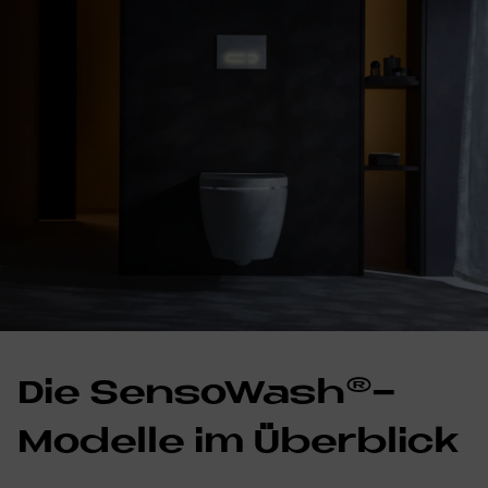
Die Sen­so­Wa­s­h®-
Mo­del­le im Über­bli­ck