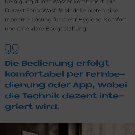
Reinigung durch Wasser kombiniert. Die
Duravit SensoWash®-Modelle bieten eine
moderne Lösung für mehr Hygiene, Komfort
und eine klare Badgestaltung.
Die Be­die­n­ung er­fol­gt
kom­for­ta­bel per Fern­be­
die­n­ung oder App, wo­bei
die Tech­nik de­zent in­te­
griert wird.