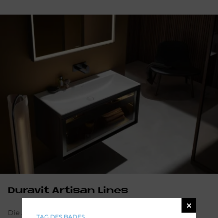
Du­ra­vit Ar­ti­san Li­nes
Die Artisan Lines von Duravit stehen für exklusive
TAG DES BADES