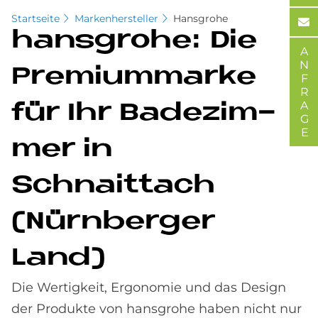
Startseite
Markenhersteller
Hansgrohe
hans­gro­he: Die
ANFRAGE
Pre­mi­um­mar­ke
für Ihr Ba­de­zim­
mer in
Schnaittach
(Nürn­ber­ger
Land)
Die Wertigkeit, Ergonomie und das Design
der Produkte von hansgrohe haben nicht nur