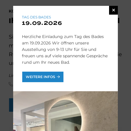
KONTAKTIEREN SIE UNS
TAG DES BADES
Ihr Weg zum neuen Bad
19.09.2026
Sie möchten Ihr Badezimmer
Herzliche Einladung zum Tag des Bades
am 19.09.2026 Wir öffnen unsere
modernisieren? Wir beraten Sie gern.
Ausstellung von 9-13 Uhr für Sie und
Rufen Sie uns einfach an oder schicken Sie
freuen uns auf viele spannende Gespräche
rund um Ihr neues Bad.
uns eine Online-Anfrage:
Linda Fabry, Badplanerin
WEITERE INFOS
(09153) 92 92 92
BAD-ANFRAGEN