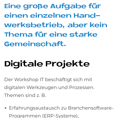
Eine große Auf­ga­be für
einen ein­zel­nen Hand­
werks­be­trieb, aber kein
The­ma für eine star­ke
Ge­mein­schaft.
Di­gi­ta­le Pro­jek­te
Der Workshop IT beschäftigt sich mit
digitalen Werkzeugen und Prozessen.
Themen sind z. B.
Erfahrungsaustausch zu Branchensoftware-
Programmen (ERP-Systeme),